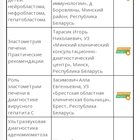
иммунологии», д.
нейробластома,
Боровляны, Минский
нефробластома,
район, Республика
гепатобластома
Беларусь
Тарасик Игорь
Николаевич, УЗ
Эластометрия
«Минский клинический
печени.
консультационно-
Практические
диагностический
рекомендации
центр», Минск,
Республика Беларусь
Роль
Засимович Алла
эластометрии
Евгеньевна, УЗ
печени в
«Брестская областная
диагностике
клиническая больница»,
вирусного
Брест, Республика
гепатита С
Беларусь
Ультразвуковая
диагностика
аденомиоматоза