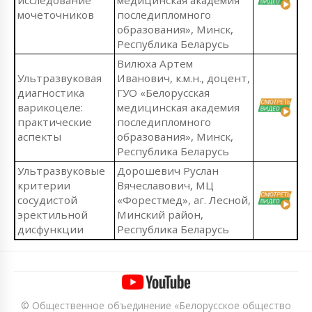
мочеточников
последипломного
образования», Минск,
Республика Беларусь
Вилюха Артем
Ультразвуковая
Иванович, к.м.н., доцент,
диагностика
ГУО «Белорусская
варикоцеле:
медицинская академия
практические
последипломного
аспекты
образования», Минск,
Республика Беларусь
Ультразвуковые
Дорошевич Руслан
критерии
Вячеславович, МЦ
сосудистой
«Форестмед», аг. Лесной,
эректильной
Минский район,
дисфункции
Республика Беларусь
© Общественное объединение «Белорусское общество