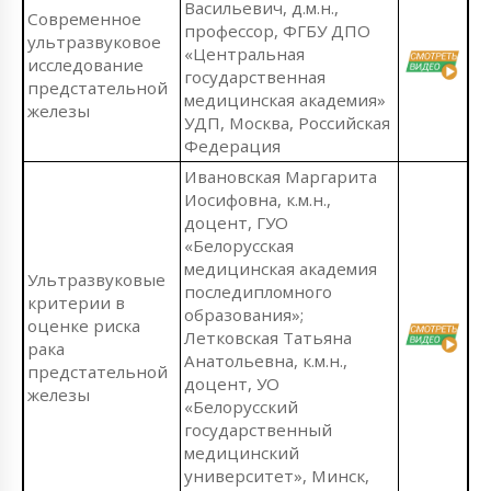
Васильевич, д.м.н.,
Современное
профессор, ФГБУ ДПО
ультразвуковое
«Центральная
исследование
государственная
предстательной
медицинская академия»
железы
УДП, Москва, Российская
Федерация
Ивановская Маргарита
Иосифовна, к.м.н.,
доцент, ГУО
«Белорусская
медицинская академия
Ультразвуковые
последипломного
критерии в
образования»;
оценке риска
Летковская Татьяна
рака
Анатольевна, к.м.н.,
предстательной
доцент, УО
железы
«Белорусский
государственный
медицинский
университет», Минск,