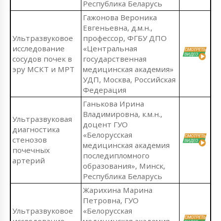
Республика Беларусь
Гажонова Вероника
Евгеньевна, д.м.н.,
Ультразвуковое
профессор, ФГБУ ДПО
исследование
«Центральная
сосудов почек в
государственная
эру МСКТ и МРТ
медицинская академия»
УДП, Москва, Российская
Федерация
Ганькова Ирина
Владимировна, к.м.н.,
Ультразвуковая
доцент ГУО
диагностика
«Белорусская
стенозов
медицинская академия
почечных
последипломного
артерий
образования», Минск,
Республика Беларусь
Жарихина Марина
Петровна, ГУО
Ультразвуковое
«Белорусская
исследование
медицинская академия