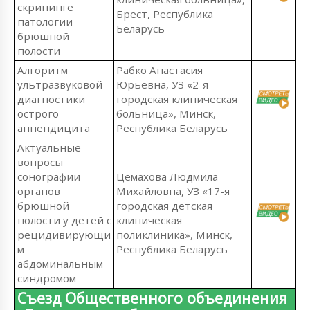
скрининге
Брест, Республика
патологии
Беларусь
брюшной
полости
Алгоритм
Рабко Анастасия
ультразвуковой
Юрьевна, УЗ «2-я
диагностики
городская клиническая
острого
больница», Минск,
аппендицита
Республика Беларусь
Актуальные
вопросы
сонографии
Цемахова Людмила
органов
Михайловна, УЗ «17-я
брюшной
городская детская
полости у детей с
клиническая
рецидивирующи
поликлиника», Минск,
м
Республика Беларусь
абдоминальным
синдромом
Съезд Общественного объединения