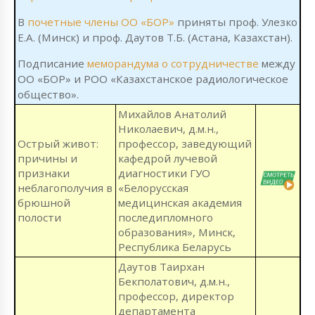
В
почетные члены ОО «БОР»
приняты проф. Улезко
Е.А. (Минск) и проф. Даутов Т.Б. (Астана, Казахстан).
Подписание
меморандума о сотрудничестве
между
ОО «БОР» и РОО «Казахстанское радиологическое
общество».
Михайлов Анатолий
Николаевич, д.м.н.,
Острый живот:
профессор, заведующий
причины и
кафедрой лучевой
признаки
диагностики ГУО
неблагополучия в
«Белорусская
брюшной
медицинская академия
полости
последипломного
образования», Минск,
Республика Беларусь
Даутов Таирхан
Бекполатович, д.м.н.,
профессор, директор
департамента