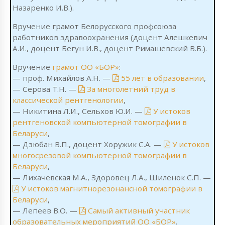
Назаренко И.В.).
Вручение грамот Белорусского профсоюза
работников здравоохранения (доцент Алешкевич
А.И., доцент Бегун И.В., доцент Римашевский В.Б.).
Вручение
грамот ОО «БОР»
:
— проф. Михайлов А.Н. —
55 лет в образовании
,
— Серова Т.Н. —
За многолетний труд в
классической рентгенологии
,
— Никитина Л.И., Сельхов Ю.И. —
У истоков
рентгеновской компьютерной томографии в
Беларуси
,
— Дзюбан В.П., доцент Хоружик С.А. —
У истоков
многосрезовой компьютерной томографии в
Беларуси
,
— Лихачевская М.А., Здоровец Л.А., Шиленок С.П. —
У истоков магнитнорезонансной томографии в
Беларуси
,
— Лепеев В.О. —
Самый активный участник
образовательных мероприятий ОО «БОР»
.