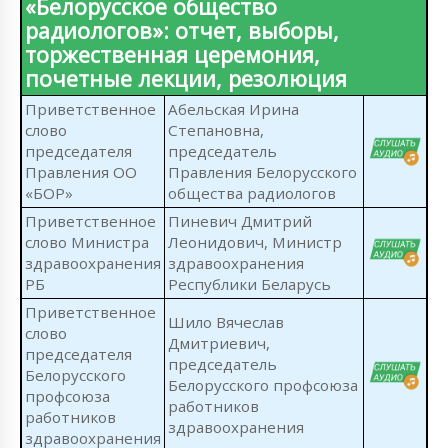
«Белорусское общество
радиологов»: отчет, выборы,
торжественная церемония,
почетные лекции, резолюция
Приветственное
Абельская Ирина
слово
Степановна,
председателя
председатель
Правления ОО
Правления Белорусского
«БОР»
общества радиологов
Приветственное
Пиневич Дмитрий
слово Министра
Леонидович, Министр
здравоохранения
здравоохранения
РБ
Республики Беларусь
Приветственное
Шило Вячеслав
слово
Дмитриевич,
председателя
председатель
Белорусского
Белорусского профсоюза
профсоюза
работников
работников
здравоохранения
здравоохранения