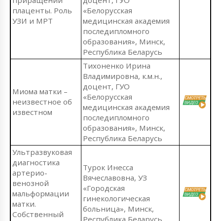
плаценты. Роль
«Белорусская
УЗИ и МРТ
медицинская академия
последипломного
образования», Минск,
Республика Беларусь
Тихоненко Ирина
Владимировна, к.м.н.,
доцент, ГУО
Миома матки –
«Белорусская
неизвестное об
медицинская академия
известном
последипломного
образования», Минск,
Республика Беларусь
Ультразвуковая
диагностика
Турок Инесса
артерио-
Вячеславовна, УЗ
венозной
«Городская
мальформации
гинекологическая
матки.
больница», Минск,
Собственный
Республика Беларусь