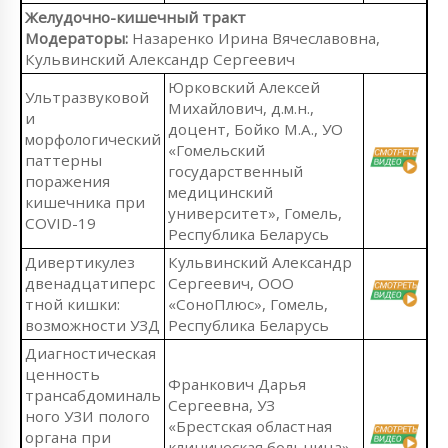
Желудочно-кишечный тракт
Модераторы:
Назаренко Ирина Вячеславовна,
Кульвинский Александр Сергеевич
Юрковский Алексей
Ультразвуковой
Михайлович, д.м.н.,
и
доцент, Бойко М.А., УО
морфологический
«Гомельский
паттерны
государственный
поражения
медицинский
кишечника при
университет», Гомель,
COVID-19
Республика Беларусь
Дивертикулез
Кульвинский Александр
двенадцатиперс
Сергеевич, ООО
тной кишки:
«СоноПлюс», Гомель,
возможности УЗД
Республика Беларусь
Диагностическая
ценность
Франкович Дарья
трансабдоминаль
Сергеевна, УЗ
ного УЗИ полого
«Брестская областная
органа при
клиническая больница»,