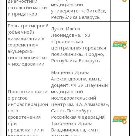
диагностики
медицинский
патологии матки
университет», Витебск,
и придатков
Республика Беларусь
Роль трехмерной
Лучко Илона
(объемной)
Леонидовна, ГУЗ
визуализации в
«Гродненская
современном
центральная городская
акушерско-
поликлиника», Гродно,
гинекологическо
Республика Беларусь
м исследовании
Мащенко Ирина
Александровна, к.м.н.,
доцент, ФГБУ «Научный
Прогнозировани
медицинский
е рисков
исследовательский
интраоперацион
центр им. В.А. Алмазова»,
ного
Санкт-Петербург,
кровотечения
Российская Федерация;
при
Тихоненко Ирина
предлежании и
Владимировна, к.м.н.,
приращении
доцент, ГУО