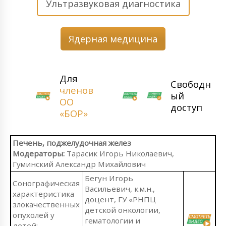
Ультразвуковая диагностика
Ядерная медицина
Для
Свободн
членов
ый
ОО
доступ
«БОР»
Печень, поджелудочная желез
Модераторы:
Тарасик Игорь Николаевич,
Гуминский Александр Михайлович
Бегун Игорь
Сонографическая
Васильевич, к.м.н.,
характеристика
доцент, ГУ «РНПЦ
злокачественных
детской онкологии,
опухолей у
гематологии и
детей: