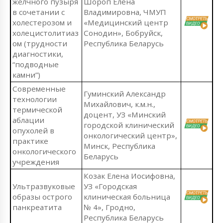
желчного пузыря
Шороп Елена
в сочетании с
Владимировна, ЧМУП
холестерозом и
«Медицинский центр
холецистолитиаз
Сонодин», Бобруйск,
ом (трудности
Республика Беларусь
диагностики,
“подводные
камни”)
Современные
Гуминский Александр
технологии
Михайлович, к.м.н.,
термической
доцент, УЗ «Минский
аблации
городской клинический
опухолей в
онкологический центр»,
практике
Минск, Республика
онкологического
Беларусь
учреждения
Козак Елена Иосифовна,
Ультразвуковые
УЗ «Городская
образы острого
клиническая больница
панкреатита
№ 4», Гродно,
Республика Беларусь